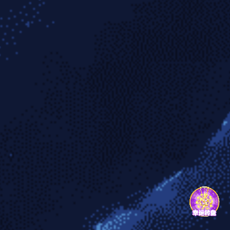
多端互动
战术演练
电竞数据
资讯中心
回放，带来沉浸式观赛体验。