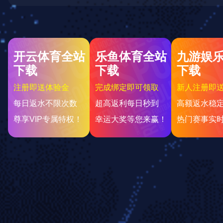
借助全球多节点部署与智能调度机
制，中欧在线登录 实现高并发条件下
依然保持流畅体验。热门赛事期间依
旧顺畅无阻，保障您不错过任何精彩
瞬间。
隐私与数据保护
采用多重加密策略与权限控制机制，
全方位保障用户信息与数据交互安
全。中欧在线登录 始终坚持以用户隐
私为首要原则，守护每一次访问。