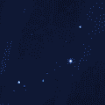
速浏览
体育赛事
足球、篮球、网球、羽毛球等，提供图文直播、赛程推送与历史