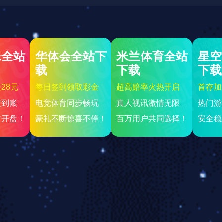
平台定期推出签到抽奖、赛事参与奖
励、节日礼包等多样化用户激励，提
升参与感与平台活跃度，打造更有温
度的服务体系。
高效系统响应
无论是赛事浏览、数据调用或内容切
换，系统响应均保持毫秒级速度，极
大提升使用流畅度，让您高效获取 中
欧在线登录官网-中欧(中国) 数据资
源。