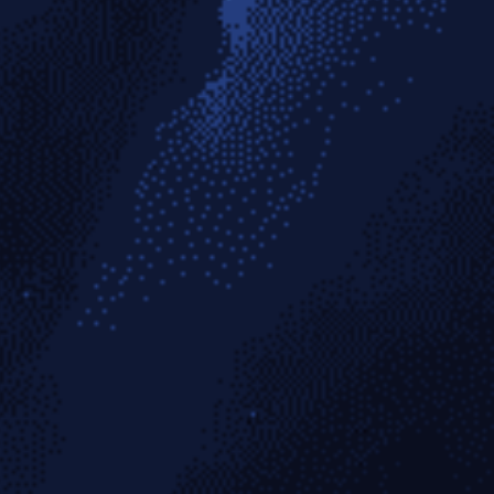
帮助与学习
更流畅。
v6.3.0：
新增“玩法教学专区
解，覆盖新老用户。
读舒适度。
v6.2.0：
帮助中心升级，分
自动切换。
v5.8.0：
用户反馈通道上线
下载官方
为移动端量身打
分、数据看板及
下载
极速通道，