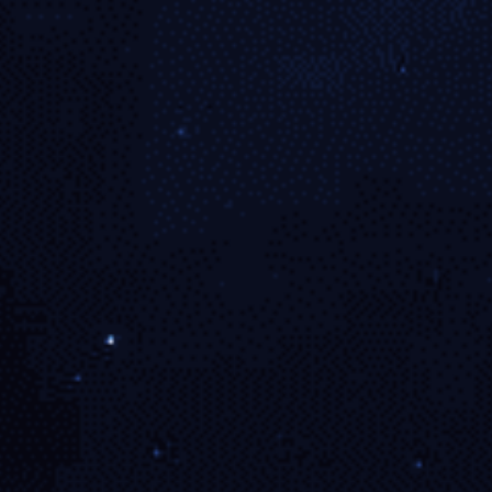
阿森纳庆祝加冕2025-26赛季英超
詹姆
冠军一个...
返有
2025-26赛季英超联赛的冠军归属，再
在N
次证明了阿森纳在英超的统治地...
每一
2026-08-08
查看详情
2026
推荐网站