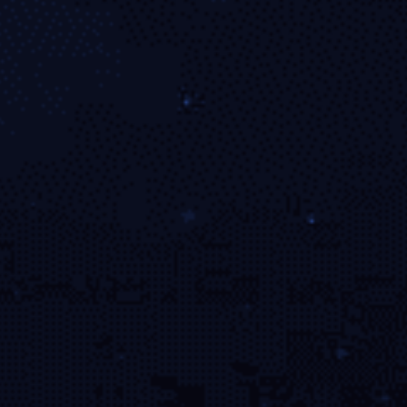
以便锻炼
徐彬英伦首秀狼队U21首发出战英
欧文
超二级联...
表现不
借新星托
近日，徐彬在英超二级联赛中迎来了他
本文
锻炼...
在狼队U21的首秀，引起了广泛关...
的看法
查看详情
2026-08-05
查看详情
2026-